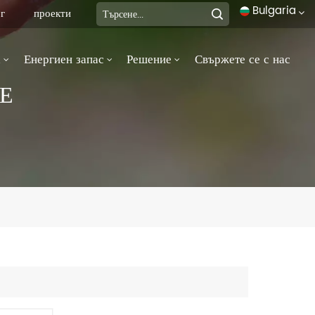
Bulgaria
г
проекти
а
Енергиен запас
Решение
Свържете се с нас
English
Е
français
Deutsch
italiano
русский
español
português
العربية