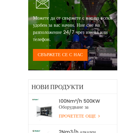
Можете да се свържете с нас по всеки
удобен за вас начин. Ние сме на
разположение 24/7 чрез имейл или
телефон.
СВЪРЖЕТЕ СЕ С НАС
НОВИ ПРОДУКТИ
100Nm³/h 500KW
Оборудване за
производство на
ПРОЧЕТЕТЕ ОЩЕ
водород с алкална
водна електролиза
2Nm3/h алкален