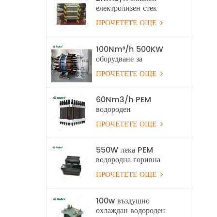
електролизен стек
ПРОЧЕТЕТЕ ОЩЕ
100Nm³/h 500KW
оборудване за
електролиза на алкална
ПРОЧЕТЕТЕ ОЩЕ
водородна вода
60Nm3/h PEM
водороден
електролизен стек
ПРОЧЕТЕТЕ ОЩЕ
550W лека PEM
водородна горивна
клетка за безпилотни
ПРОЧЕТЕТЕ ОЩЕ
летателни апарати
100w въздушно
охлаждан водороден