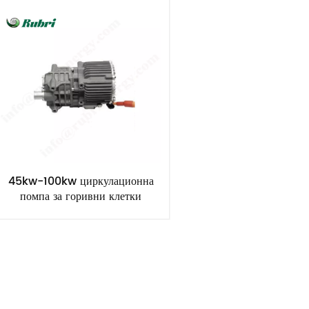
45kw-100kw циркулационна
помпа за горивни клетки
въздух-водород