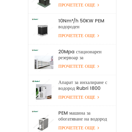
горивен стек
ПРОЧЕТЕТЕ ОЩЕ
10Nm³/h 50KW PEM
водороден
електролизер
ПРОЧЕТЕТЕ ОЩЕ
оборудване за
производство на
водород
20Mpa стационарен
резервоар за
съхранение на водород
ПРОЧЕТЕТЕ ОЩЕ
Апарат за инхалиране с
водород Rubri 1800
мл/мин 99,99%
ПРОЧЕТЕТЕ ОЩЕ
PEM машина за
обогатяване на водород
с вода
ПРОЧЕТЕТЕ ОЩЕ