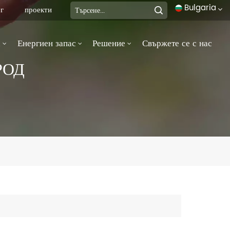
Bulgaria
г
проекти
а
Енергиен запас
Решение
Свържете се с нас
English
РОД
français
Deutsch
italiano
русский
español
português
العربية