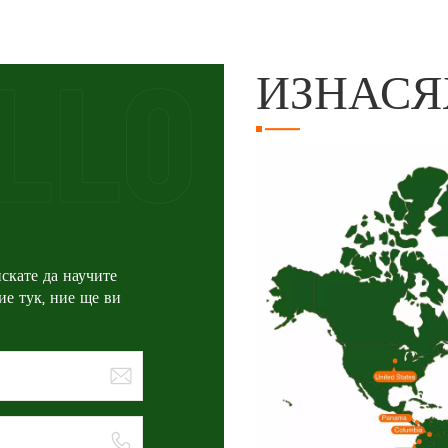
ИЗНАСЯ
скате да научите
ие тук, ние ще ви