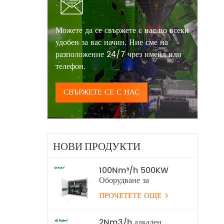
Можете да се свържете с нас по всеки
удобен за вас начин. Ние сме на
разположение 24/7 чрез имейл или
телефон.
СВЪРЖЕТЕ СЕ С НАС
НОВИ ПРОДУКТИ
100Nm³/h 500KW
Оборудване за
производство на
ПРОЧЕТЕТЕ ОЩЕ
водород с алкална
водна електролиза
2Nm3/h алкален