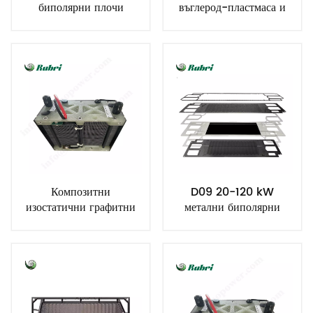
биполярни плочи
въглерод-пластмаса и
графит
Композитни
D09 20-120 kW
изостатични графитни
метални биполярни
биполярни плочи
пластини за горивни
клетки