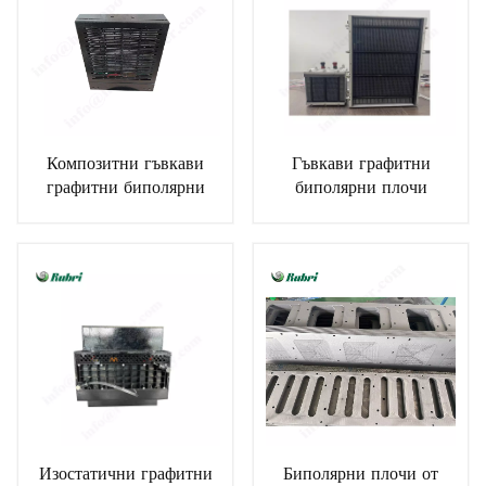
Композитни гъвкави
Гъвкави графитни
графитни биполярни
биполярни плочи
плочи
Изостатични графитни
Биполярни плочи от