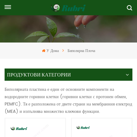
У Дома
Биполярна Плоча
ПРОДУКТОВИ КАТЕГОРИИ
Биполярната пластина е един от основните компоненти на
водородните горивни клетки (горивни клетки с протонен обмен,
PEMFC). Тя е разположена от двете страни на мембранния електрод
(MEA) и изпълнява множество ключови функции.