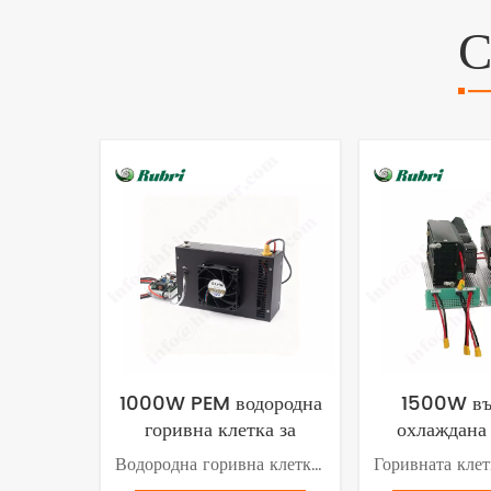
1000W PEM водородна
1500W въ
горивна клетка за
охлаждана
безпилотни летателни
клетка с лек
Водородна горивна клетка PEM използва технология за протоннообменна мембрана, за да преобразува водорода и кислорода във вода и електричество. PEM горивната клетка генерира енергия, без да замърсява или да отделя въглеродни емисии.
апарати
безпилотни 