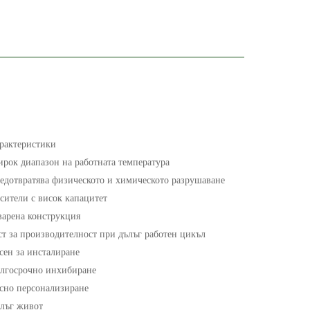
рактеристики
рок диапазон на работната температура
едотвратява физическото и химическото разрушаване
сители с висок капацитет
варена конструкция
ст за производителност при дълъг работен цикъл
сен за инсталиране
лгосрочно инхибиране
сно персонализиране
лъг живот