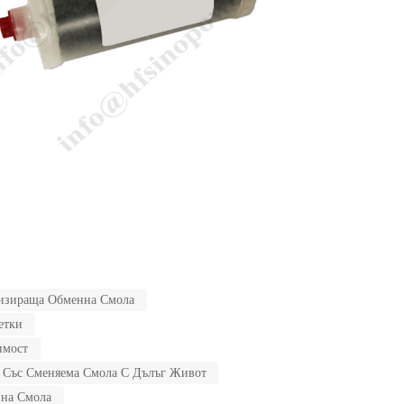
низираща Обменна Смола
етки
имост
 Със Сменяема Смола С Дълъг Живот
нна Смола