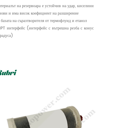
териалът на резервоара е устойчив на удар, киселини
нови и има висок коефициент на разширение
 базата на съразтворителя от термофлуид и етанол
PT интерфейс (интерфейс с вътрешна резба с конус
радуса)