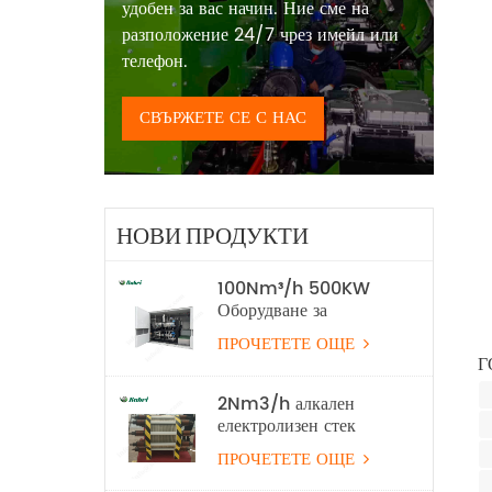
удобен за вас начин. Ние сме на
разположение 24/7 чрез имейл или
телефон.
СВЪРЖЕТЕ СЕ С НАС
НОВИ ПРОДУКТИ
100Nm³/h 500KW
Оборудване за
производство на
ПРОЧЕТЕТЕ ОЩЕ
водород с алкална
Г
водна електролиза
2Nm3/h алкален
електролизен стек
ПРОЧЕТЕТЕ ОЩЕ