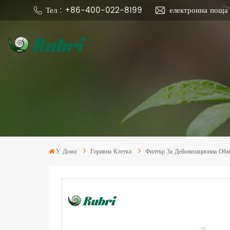
Тел : +86-400-022-8199
електронна поща
У Дома
Горивна Клетка
Филтър За Дейонизационна Обм