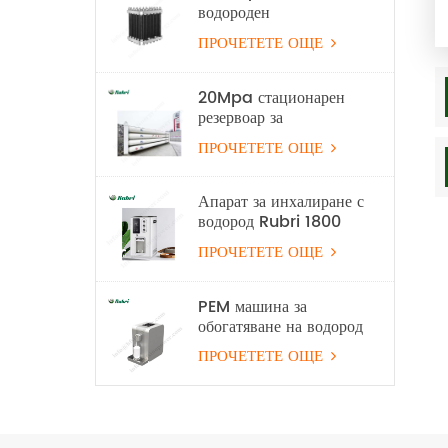
водороден
електролизер
ПРОЧЕТЕТЕ ОЩЕ
оборудване за
производство на
водород
20Mpa стационарен
резервоар за
съхранение на водород
ПРОЧЕТЕТЕ ОЩЕ
Апарат за инхалиране с
водород Rubri 1800
мл/мин 99,99%
ПРОЧЕТЕТЕ ОЩЕ
PEM машина за
обогатяване на водород
с вода
ПРОЧЕТЕТЕ ОЩЕ