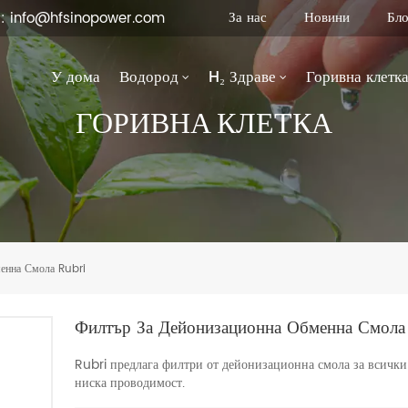
За нас
Новини
Бло
 : info@hfsinopower.com
У дома
Водород
H₂ Здраве
Горивна клетк
ГОРИВНА КЛЕТКА
енна Смола Rubri
Филтър За Дейонизационна Обменна Смола
Rubri предлага филтри от дейонизационна смола за всички
ниска проводимост.