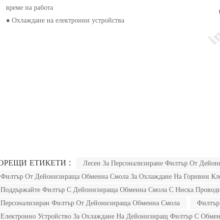
време на работа
● Охлаждане на електронни устройства
ОРЕЩИ ЕТИКЕТИ :
Лесен За Персонализиране Филтър От Дейо
Филтър От Дейонизираща Обменна Смола За Охлаждане На Горивни Кл
Поддържайте Филтър С Дейонизираща Обменна Смола С Ниска Провод
Персонализиран Филтър От Дейонизираща Обменна Смола
Филтър
Електронно Устройство За Охлаждане На Дейонизиращ Филтър С Обме