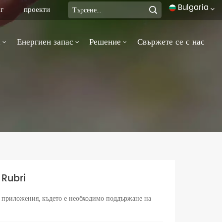
Bulgaria
г
проекти
а
Енергиен запас
Решение
Свържете се с нас
English
français
Deutsch
italiano
русский
español
 Rubri
português
 приложения, където е необходимо поддържане на
العربية