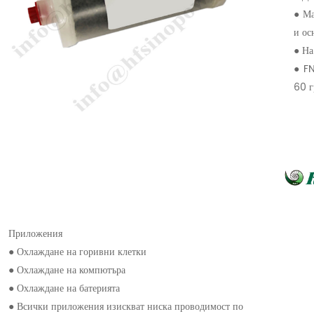
● Ма
и ос
● На
● FN
60 г
Приложения
● Охлаждане на горивни клетки
● Охлаждане на компютъра
● Охлаждане на батерията
● Всички приложения изискват ниска проводимост по