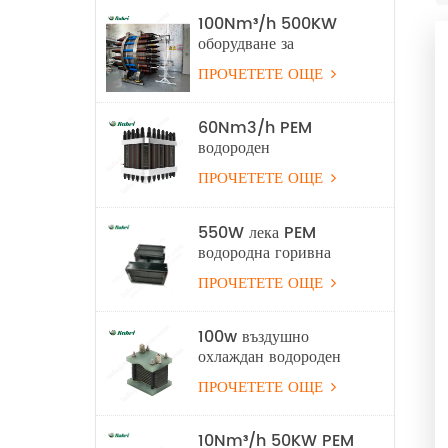
100Nm³/h 500KW
оборудване за
електролиза на алкална
ПРОЧЕТЕТЕ ОЩЕ
водородна вода
60Nm3/h PEM
водороден
електролизен стек
ПРОЧЕТЕТЕ ОЩЕ
550W лека PEM
водородна горивна
клетка за безпилотни
ПРОЧЕТЕТЕ ОЩЕ
летателни апарати
100w въздушно
охлаждан водороден
горивен стек
ПРОЧЕТЕТЕ ОЩЕ
10Nm³/h 50KW PEM