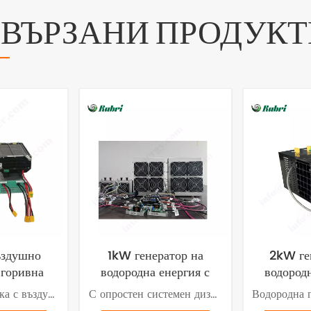
СВЪРЗАНИ ПРОДУКТ
здушно
1kW генератор на
2kW ге
 горивна
водородна енергия с
водородн
о тегло за
горивни клетки и
горивн
Горивната клетка с въздушно охлаждане приема pтехнология на ротонообменната мембрана да генерира енергия без замърсяване или въглеродни емисии. Новата горивна клетка има разнообразни сценарии на приложение.
С опростен системен дизайн, горивните клетки с въздушно охлаждане могат да се използват за различни сценарии., като водородни велосипеди, триколки, задвижвани с водород, превозни средства за разглеждане на забележителности, водородни дронове, малки безпилотни кораби и преносими електроцентрали и др.
летателни
въздушно охлаждане
въздушн