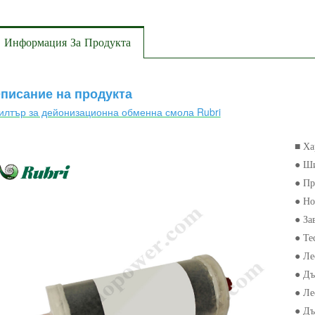
Информация За Продукта
писание на продукта
илтър за дейонизационна обменна смола Rubri
■ Ха
● Ши
● Пр
● Но
● За
● Те
● Ле
● Дъ
● Ле
● Дъ