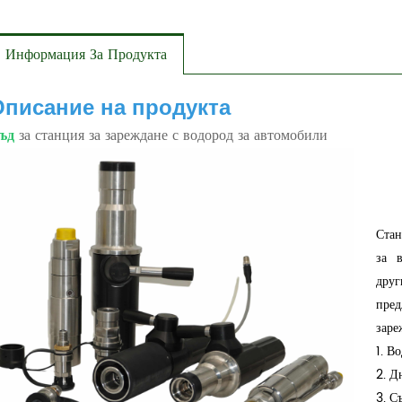
Информация За Продукта
Описание на продукта
ъд
за станция за зареждане с водород за автомобили
Стан
за 
дру
пред
заре
1. В
2. Д
3. С