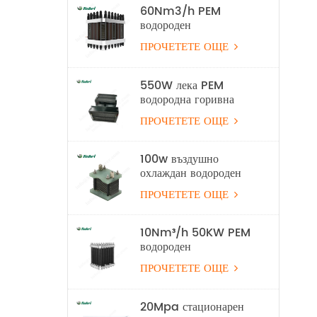
60Nm3/h PEM
водороден
електролизен стек
ПРОЧЕТЕТЕ ОЩЕ
550W лека PEM
водородна горивна
клетка за безпилотни
ПРОЧЕТЕТЕ ОЩЕ
летателни апарати
100w въздушно
охлаждан водороден
горивен стек
ПРОЧЕТЕТЕ ОЩЕ
10Nm³/h 50KW PEM
водороден
електролизер
ПРОЧЕТЕТЕ ОЩЕ
оборудване за
производство на
водород
20Mpa стационарен