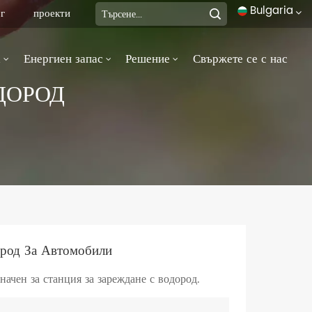
Bulgaria
г
проекти
а
Енергиен запас
Решение
Свържете се с нас
English
ДОРОД
français
Deutsch
italiano
русский
español
ород За Автомобили
português
начен за станция за зареждане с водород.
العربية