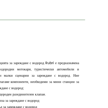
цията за зареждане с водород Rubri е предназначена
водородни мотокари, туристически автомобили и
ги малки сценарии за зареждане с водород. Ние
лагаме компоненти, необходими за мини станции за
ждане с водород:
одороден разединителен клапан.
юза за зареждане с водород
ъд за зареждане с водород