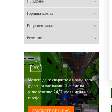
H₂ Здраве
Горивна клетка
Енергиен запас
Решение
Можете да се свържете с нас по всеки
удобен за вас начин. Ние сме на
разположение 24/7 чрез имейл или
телефон.
СВЪРЖЕТЕ СЕ С НАС