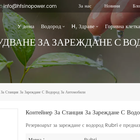
За нас
Новини
Бло
 : info@hfsinopower.com
У дома
Водород
H₂ Здраве
Горивна клетк
УДВАНЕ ЗА ЗАРЕЖДАНЕ С ВО
 За Станция За Зареждане С Водород За Автомобили
Контейнер За Станция За Зареждане С Вод
Резервоарът за зареждане с водород Rubri е предназ
Rubri
Марка :