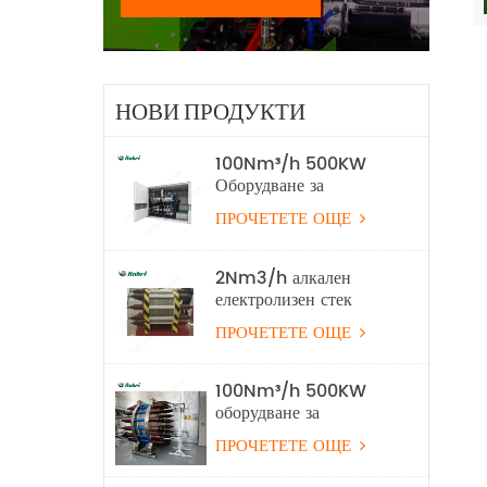
НОВИ ПРОДУКТИ
100Nm³/h 500KW
Оборудване за
производство на
ПРОЧЕТЕТЕ ОЩЕ
водород с алкална
водна електролиза
2Nm3/h алкален
електролизен стек
ПРОЧЕТЕТЕ ОЩЕ
100Nm³/h 500KW
оборудване за
електролиза на алкална
ПРОЧЕТЕТЕ ОЩЕ
водородна вода