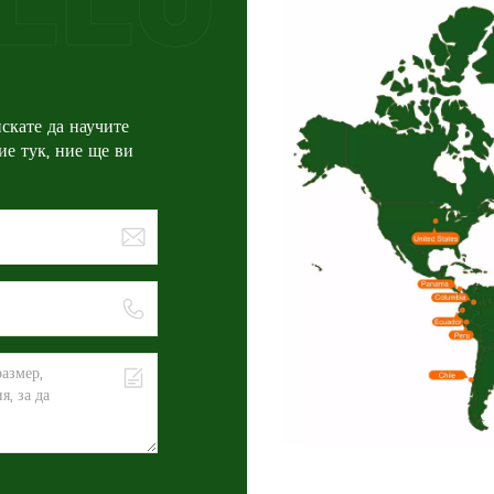
скате да научите
ие тук, ние ще ви