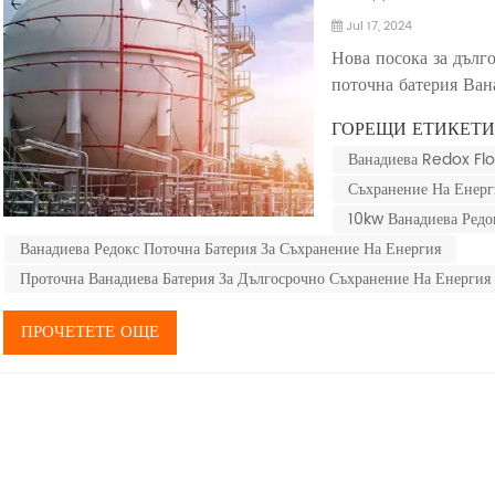
Jul 17, 2024
Нова посока за дълг
поточна батерия Вана
ванадий като среда.
ГОРЕЩИ ЕТИКЕТИ
батерия (VFB), пред
Ванадиева Redox Flo
Южен Уелс, Австрали
Съхранение На Енерг
10kw Ванадиева Редо
Ванадиева Редокс Поточна Батерия За Съхранение На Енергия
Проточна Ванадиева Батерия За Дългосрочно Съхранение На Енергия
ПРОЧЕТЕТЕ ОЩЕ