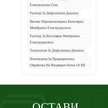
Електролизен Стек
Разтвор За Дифузионна Диализа
Високо Персонализирана Биполярна
Мембранна Електродиализа
Разтвор За Биполярна Мембранна
Електродиализа
Технология За Дифузионна Диализа
Изисквания За Предварителна
Обработка На Входящия Поток От ED
ОСТАВИ