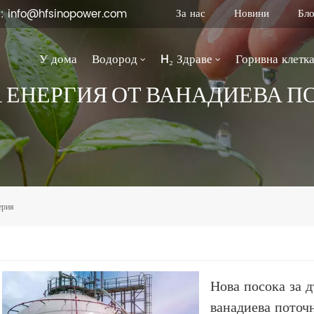
За нас
Новини
Бло
 : info@hfsinopower.com
У дома
Водород
H₂ Здраве
Горивна клетк
 ЕНЕРГИЯ ОТ ВАНАДИЕВА П
ерия
Нова посока за 
ванадиева поточ