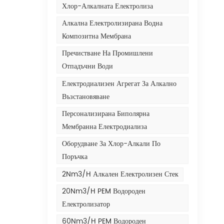
Хлор-Алкалната Електролиза
Алкална Електролизирана Водна
Композитна Мембрана
Пречистване На Промишлени
Отпадъчни Води
Електродиализен Агрегат За Алкално
Възстановяване
Персонализирана Биполярна
Мембранна Електродиализа
Оборудване За Хлор-Алкали По
Поръчка
2Nm3/h Алкален Електролизен Стек
20Nm3/h PEM Водороден
Електролизатор
60Nm3/h PEM Водороден