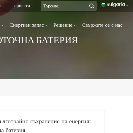
Bulgaria
г
проекти
а
Енергиен запас
Решение
Свържете се с нас
English
ОТОЧНА БАТЕРИЯ
français
Deutsch
italiano
русский
español
português
дълготрайно съхранение на енергия:
العربية
на батерия