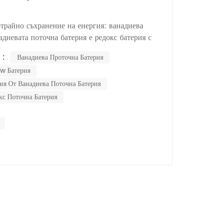
Nederlands
отрайно съхранение на енергия: ванадиева
한국의
диевата поточна батерия е редокс батерия с
 Пълното му име е Ванадиева редокс проточна
Romania
 :
Ванадиева Проточна Батерия
ложен от Мария Какос от Университета на Нов
w Батерия
я през 1985 г. Систем...
Bulgaria
ия От Ванадиева Поточна Батерия
Melayu
кс Поточна Батерия