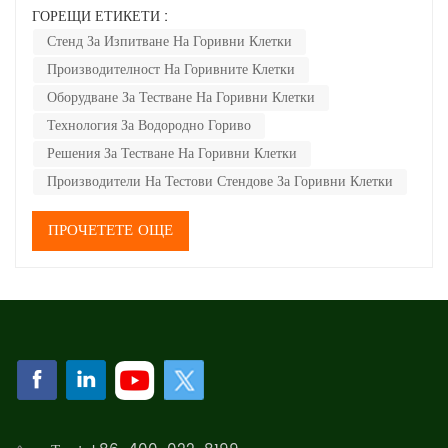
голяма работа. Сериозно, това оборудване е от съществено
ГОРЕЩИ ЕТИКЕТИ :
значение за проверка на това колко добре горивни клетки
Стенд За Изпитване На Горивни Клетки
производителност и колко издръжливи са всъщност. Ако
Производителност На Горивните Клетки
вашата компания о...
Оборудване За Тестване На Горивни Клетки
Технология За Водородно Гориво
Решения За Тестване На Горивни Клетки
Производители На Тестови Стендове За Горивни Клетки
ПРОЧЕТЕТЕ ОЩЕ